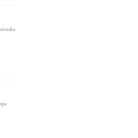
čenika
nju