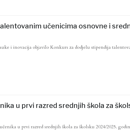
 talentovanim učenicima osnovne i sred
auke i inovacija objavilo Konkurs za dodjelu stipendija talento
ika u prvi razred srednjih škola za ško
čenika u prvi razred srednjih škola za školsku 2024/2025. godi