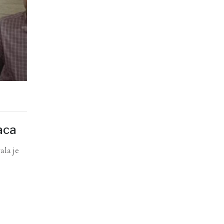
aca
ala je