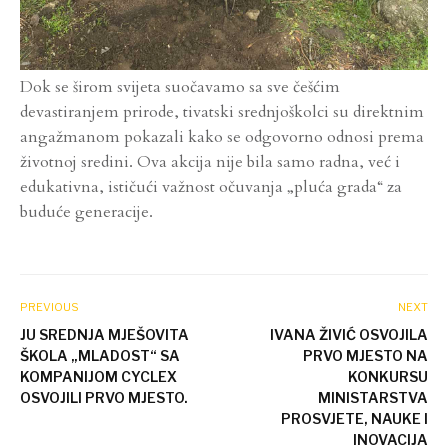
Dok se širom svijeta suočavamo sa sve češćim
devastiranjem prirode, tivatski srednjoškolci su direktnim
angažmanom pokazali kako se odgovorno odnosi prema
životnoj sredini. Ova akcija nije bila samo radna, već i
edukativna, ističući važnost očuvanja „pluća grada“ za
buduće generacije.
PREVIOUS
NEXT
JU SREDNJA MJEŠOVITA
IVANA ŽIVIĆ OSVOJILA
ŠKOLA „MLADOST“ SA
PRVO MJESTO NA
KOMPANIJOM CYCLEX
KONKURSU
OSVOJILI PRVO MJESTO.
MINISTARSTVA
PROSVJETE, NAUKE I
INOVACIJA